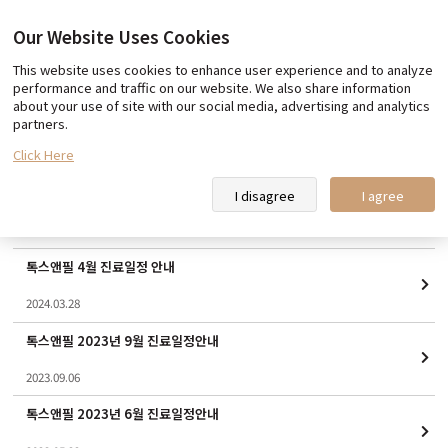
Our Website Uses Cookies
This website uses cookies to enhance user experience and to analyze
Our promise
Team Toxnfill
performance and traffic on our website. We also share information
about your use of site with our social media, advertising and analytics
Toxnfill Clips
partners.
Click Here
Notice
I disagree
I agree
톡스앤필 4월 진료일정 안내
2024.03.28
톡스앤필 2023년 9월 진료일정안내
2023.09.06
톡스앤필 2023년 6월 진료일정안내