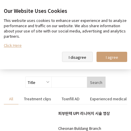
Our Website Uses Cookies
This website uses cookies to enhance user experience and to analyze
Our promise
Team Toxnfill
performance and traffic on our website. We also share information
about your use of site with our social media, advertising and analytics
Toxnfill Clips
partners.
Click Here
Toxnfill Clips
I disagree
I agree
Search
All
Treatment clips
Toxnfill AD
Experienced medical st
피부탄력 UP! 리니어지 시술 영상
Cheonan Buldang Branch