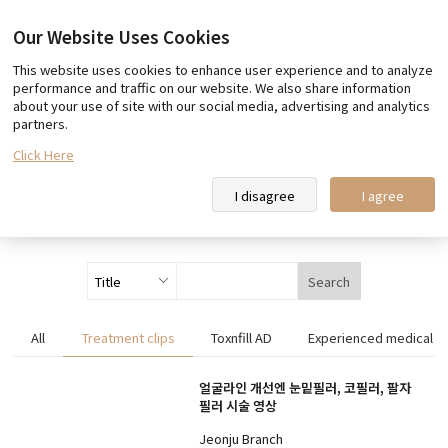
Our Website Uses Cookies
This website uses cookies to enhance user experience and to analyze
Our promise
Team Toxnfill
performance and traffic on our website. We also share information
about your use of site with our social media, advertising and analytics
Toxnfill Clips
partners.
Click Here
Toxnfill Clips
I disagree
I agree
Search
All
Treatment clips
Toxnfill AD
Experienced medical st
얼굴라인 개선엔 눈밑필러, 코필러, 팔자
필러 시술 영상
Jeonju Branch