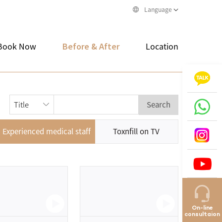
Language
Book Now
Before & After
Location
Search
Experienced medical staff
Toxnfill on TV
On-line
consultaion