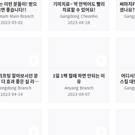
 이런 분들이! 받으
기미치료~ 약 안먹어도 빨리
써마지F
시면 좋습니다!!
치료할 수 있어요!
셨나요?
정부터 
nam Main Branch
Gangdong Cheonho
Gang
2023-05-02
2023-04-28
리프팅 알아보시던 분
1일 1팩 절때 하면 안되는 이
어디서도
 더 효과 좋은 실 리프
유
스킬 대방
팅이 있다?
ongdong Branch
Anyang Branch
Gang
2023-04-14
2023-04-07