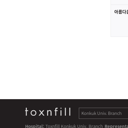
아름다
Hospital:
Toxnfill Konkuk Univ. Branch
Representa