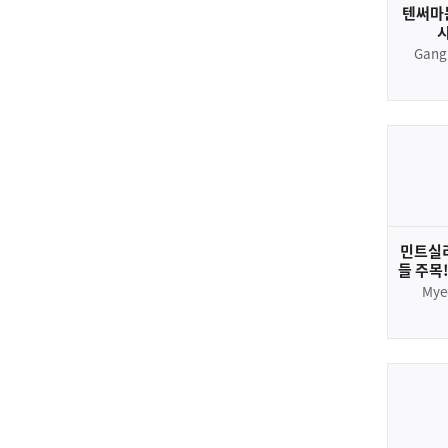
텐써마는
Gang
민트실
들 주목!
Mye