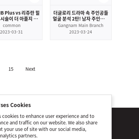
B Plus vs 리쥬란 힐
더글로리 드라마 속 주인공들
 시술이 더 아플지 직
얼굴 분석 2탄! 남자 주인공들
 맞아봤습니다.
의 피부는?
common
Gangnam Main Branch
2023-03-31
2023-03-24
15
Next
ses Cookies
s cookies to enhance user experience and to
s of Use
Privacy Policy
Cookie Notice
nce and traffic on our website. We also share
 your use of site with our social media,
tal:
toxnfill Gangnam Main Branch
nalytics partners.