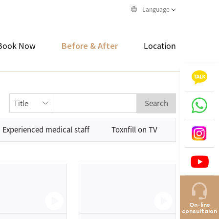
Language
Book Now
Before & After
Location
Search
Experienced medical staff
Toxnfill on TV
On-line
consultaion